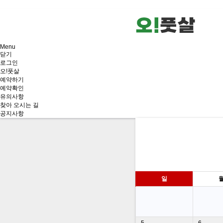
엑스풋살, x풋살, 경남, 마산, 창원풋살장, 진해, 풋살장, 대관, 마산 풋살장 대관
Menu
닫기
로그인
오!풋살
예약하기
예약확인
유의사항
찾아 오시는 길
공지사항
일