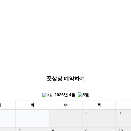
풋살장 예약하기
2026년
4월
월
화
수
목
1
2
3