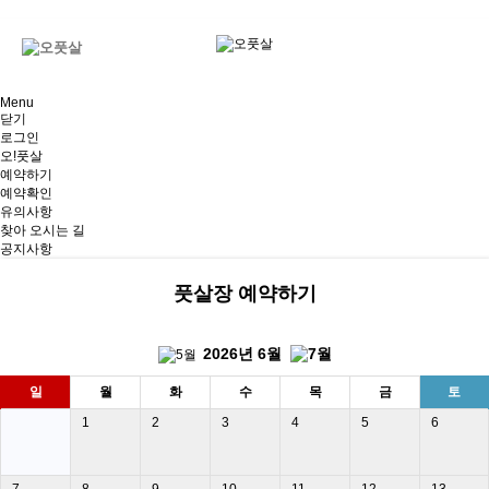
엑스풋살, x풋살, 경남, 마산, 창원풋살장, 진해, 풋살장, 대관, 마산 풋살장 대관
Menu
닫기
로그인
오!풋살
예약하기
예약확인
유의사항
찾아 오시는 길
공지사항
풋살장 예약하기
2026년
6월
일
월
화
수
목
금
토
1
2
3
4
5
6