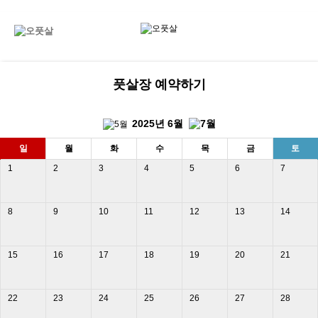
엑스풋살, x풋살, 경남, 마산, 창원풋살장, 진해, 풋살장, 대관, 마산 풋살장 대관
Menu
풋살장 예약하기
2025년
6월
일
월
화
수
목
금
토
1
2
3
4
5
6
7
8
9
10
11
12
13
14
15
16
17
18
19
20
21
22
23
24
25
26
27
28