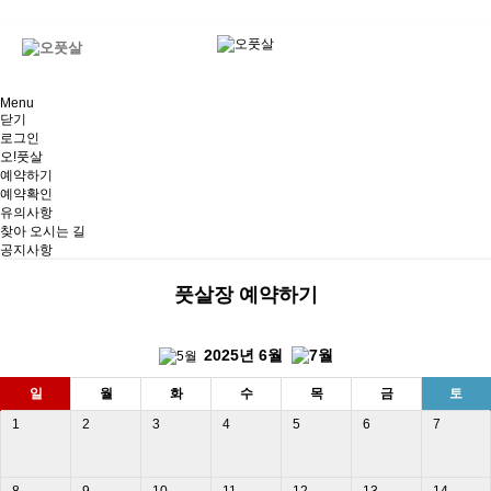
엑스풋살, x풋살, 경남, 마산, 창원풋살장, 진해, 풋살장, 대관, 마산 풋살장 대관
Menu
닫기
로그인
오!풋살
예약하기
예약확인
유의사항
찾아 오시는 길
공지사항
풋살장 예약하기
2025년
6월
일
월
화
수
목
금
토
1
2
3
4
5
6
7