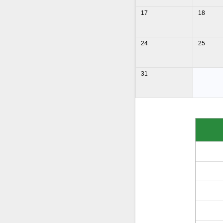
17
18
24
25
31