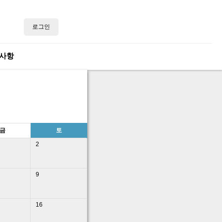
로그인
사항
금
토
2
9
16