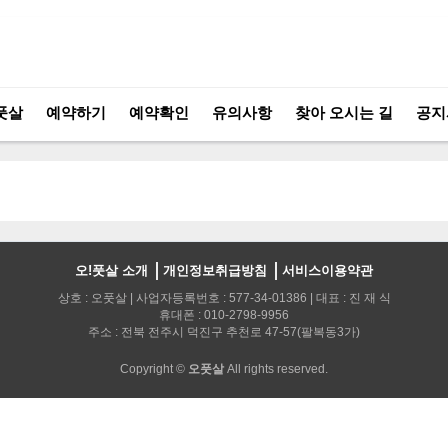
풋살
예약하기
예약확인
유의사항
찾아 오시는 길
공지
오!풋살 소개
개인정보취급방침
서비스이용약관
상호 : 오풋살 | 사업자등록번호 : 577-34-01386 | 대표 : 진 재 식
휴대폰 : 010-2798-9956
주소 : 전북 전주시 덕진구 추천로 47-57(팔복동3가)
Copyright ©
오풋살
All rights reserved.