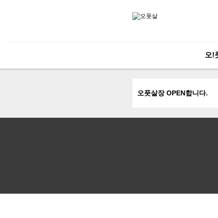
엑스풋살, x풋살, 경남, 마산, 창원풋살장, 진해, 풋살장, 대관, 마산 풋살장 대관
오!
오풋살장 OPEN합니다.